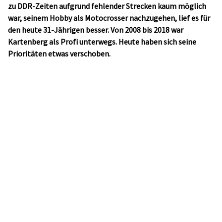
zu DDR-Zeiten aufgrund fehlender Strecken kaum möglich
war, seinem Hobby als Motocrosser nachzugehen, lief es für
den heute 31-Jährigen besser. Von 2008 bis 2018 war
Kartenberg als Profi unterwegs. Heute haben sich seine
Prioritäten etwas verschoben.
Im Alter von gerade einmal vier Jahren erhielt Michael
Kartenberg zu Weihnachten 1993 sein erstes Motocross-
Bike, eine Honda QR50. Damit war schnell klar, dass auch
seine erste Teilnahme an einem offiziellen Rennen nicht
lange auf sich warten lassen würde. Im Frühling 1995
startete er bei der Landesmeisterschaft Sachsen-Anhalt und
landete sogleich auf Rang zwei. Es folgte direkt eine neue
Maschine und damit neue Herausforderungen. Immer mit
dabei waren seine Eltern. Allen voran seine Mutter hat zu
jedem Jahr ein Album mit Fotos und Zeitungsausschnitten
angelegt.
Kartenberg sicherte sich in den verschiedenen Altersklassen
mehrfach den Titel des Landesmeisters und wurde auch zwei