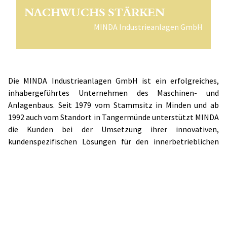
NACHWUCHS STÄRKEN
MINDA Industrieanlagen GmbH
Die MINDA Industrieanlagen GmbH ist ein erfolgreiches,
inhabergeführtes Unternehmen des Maschinen- und
Anlagenbaus. Seit 1979 vom Stammsitz in Minden und ab
1992 auch vom Standort in Tangermünde unterstützt MINDA
die Kunden bei der Umsetzung ihrer innovativen,
kundenspezifischen Lösungen für den innerbetrieblichen
Materialtransport sowie bei Sonderlösungen im
Vorrichtungs- und Maschinenbau – vom ersten Entwurf bis
zur Inbetriebnahme vor Ort, selbstverständlich auch bei
Wartung und Service.
Dabei vereint das Unternehmen Projektierung,
Konstruktion, Steuerungstechnik, Visualisierung sowie
Montage, Inbetriebnahme und Service unter einem Dach. Bei